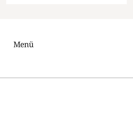
Menü
Kontakt
Reservierung
Herzlich willkommen bei Manga Wir bitten Sie, wenn Sie
eine Reservierung am selben Tag vornehmen wollen, dann
nur telefonisch ab 16h unter
+43 05574 5280812